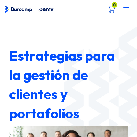
Ir
Mai
0
al
Men
contenido
Estrategias para
la gestión de
clientes y
portafolios